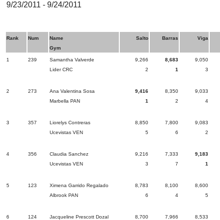
9/23/2011 - 9/24/2011
Rank
Num
Name
Salto
Barras
Viga
Gym
1
239
Samantha Valverde
9,266
8,683
9,050
Lider CRC
2
1
3
2
273
Ana Valentina Sosa
9,416
8,350
9,033
Marbella PAN
1
2
4
3
357
Liorelys Contreras
8,850
7,800
9,083
Ucevistas VEN
5
6
2
4
356
Claudia Sanchez
9,216
7,333
9,183
Ucevistas VEN
3
7
1
5
123
Ximena Garrido Regalado
8,783
8,100
8,600
Albrook PAN
6
4
5
6
124
Jacqueline Prescott Dozal
8,700
7,966
8,533