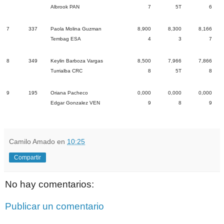
Albrook PAN
7
5T
6
7
337
Paola Molina Guzman
8,900
8,300
8,166
Tembag ESA
4
3
7
8
349
Keylin Barboza Vargas
8,500
7,966
7,866
Turrialba CRC
8
5T
8
9
195
Oriana Pacheco
0,000
0,000
0,000
Edgar Gonzalez VEN
9
8
9
Camilo Amado
en
10:25
Compartir
No hay comentarios:
Publicar un comentario