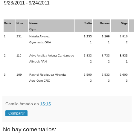
9/23/2011 - 9/24/2011
Rank
Num
Name
Salto
Barras
Viga
Gym
1
231
Natalia Alvarez
8,233
9,166
8,916
Gymnastix GUA
1
1
2
2
115
Adys Analida Arjona Candanedo
7,833
8,733
8,933
Albrook PAN
2
2
1
3
109
Rachel Rodriguez Miranda
6,500
7,533
6,600
Acro Gym CRC
3
3
3
Camilo Amado
en
15:15
Compartir
No hay comentarios: