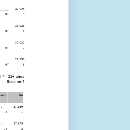
__.___
37,025
0T
5
__.___
36,925
0T
6
__.___
35,025
0T
7
__.___
27,350
0T
8
l 4 - 13+ años
Session 4
escan
AA
_.___
37,950
0T
1
_.___
37,875
0T
2