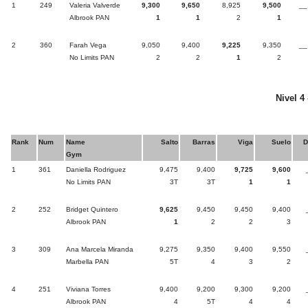
1
249
Valeria Valverde
9,300
9,650
8,925
9,500
__
Albrook PAN
1
1
2
1
2
360
Farah Vega
9,050
9,400
9,225
9,350
__
No Limits PAN
2
2
1
2
Nivel 4
Rank
Num
Name
Salto
Barras
Viga
Suelo
D
Gym
1
361
Daniella Rodriguez
9,475
9,400
9,725
9,600
No Limits PAN
3T
3T
1
1
2
252
Bridget Quintero
9,625
9,450
9,450
9,400
Albrook PAN
1
2
2
3
3
309
Ana Marcela Miranda
9,275
9,350
9,400
9,550
Marbella PAN
5T
4
3
2
4
251
Viviana Torres
9,400
9,200
9,300
9,200
Albrook PAN
4
5T
4
4