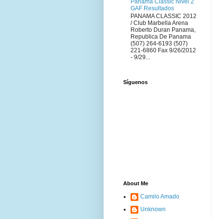
Panama Classic Nivel 2
GAF Resultados
PANAMA CLASSIC 2012
/ Club Marbella Arena
Roberto Duran Panama,
Republica De Panama
(507) 264-6193 (507)
221-6860 Fax 9/26/2012
- 9/29...
Síguenos
About Me
Camilo Amado
Unknown