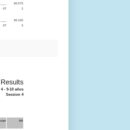
.___
36,575
0T
2
.___
36,100
0T
3
Results
 4 - 9-10 años
Session 4
scan
AA