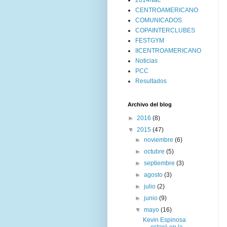
2014Nac
CENTROAMERICANO
COMUNICADOS
COPAINTERCLUBES
FESTGYM
IICENTROAMERICANO
Noticias
PCC
Resultados
Archivo del blog
►
2016
(8)
▼
2015
(47)
►
noviembre
(6)
►
octubre
(5)
►
septiembre
(3)
►
agosto
(3)
►
julio
(2)
►
junio
(9)
▼
mayo
(16)
Kevin Espinosa