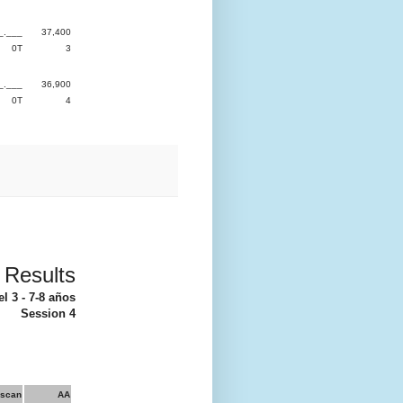
_.___
37,400
0T
3
_.___
36,900
0T
4
 Results
el 3 - 7-8 años
Session 4
scan
AA