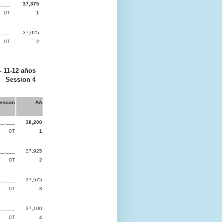
.___
37,375
0T
1
.___
37,025
0T
2
 - 11-12 años
Session 4
escan
AA
__.___
38,200
0T
1
__.___
37,925
0T
2
__.___
37,575
0T
3
__.___
37,100
0T
4