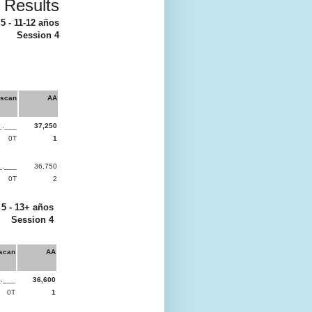
 Results
 5 - 11-12 años
Session 4
scan
AA
_.___
37,250
0T
1
_.___
36,750
0T
2
 5 - 13+ años
Session 4
scan
AA
.___
36,600
0T
1