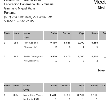
Meet
Federacion Panameña De Gimnasia
Nivel
Gimnasio Miguel Rivas
Panama,
(507) 264-6193 (507) 221-3366 Fax
5/16/2015 - 5/23/2015
Rank
Num
Name
Salto
Barras
Viga
Suelo
De
Gym
1
255
Amy Cedeño
9,450
9,550
8,700
9,550
_
Albrook PAN
2
1
1
1
2
364
Emilia Oyanguren
9,550
9,400
8,500
9,300
_
No Limits PAN
1
2
2
2
Nivel
Rank
Num
Name
Salto
Barras
Viga
Suelo
De
Gym
1
365
María Elisa Yanes
9,400
9,350
8,750
9,100
__
No Limits PAN
1
2
1
3