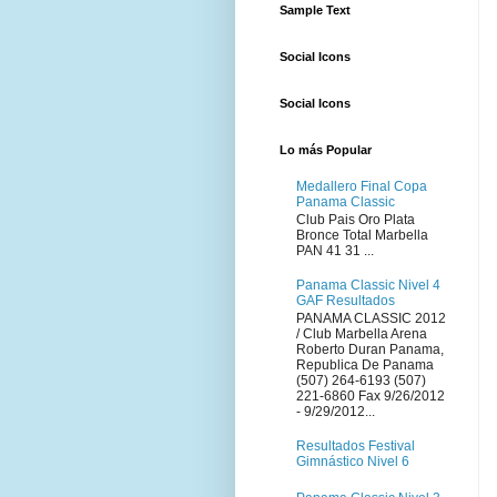
Sample Text
Social Icons
Social Icons
Lo más Popular
Medallero Final Copa
Panama Classic
Club Pais Oro Plata
Bronce Total Marbella
PAN 41 31 ...
Panama Classic Nivel 4
GAF Resultados
PANAMA CLASSIC 2012
/ Club Marbella Arena
Roberto Duran Panama,
Republica De Panama
(507) 264-6193 (507)
221-6860 Fax 9/26/2012
- 9/29/2012...
Resultados Festival
Gimnástico Nivel 6