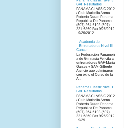
Panama Classic Nivel 3
GAF Resultados
PANAMA CLASSIC 2012
/ Club Marbella Arena
Roberto Duran Panama,
Republica De Panama
(507) 264-6193 (507)
221-6860 Fax 9/26/2012
- 9/29/2012...
Academia de
Entrenadores Nivel III -
Cancun
La Federación Panameñ
a de Gimnasia Felicita a
entrenadores GAF-Maria
Garces y GAM-Gilberto
Atencio que culminaron
con éxito el Curso de la
A...
Panama Classic Nivel 1
GAF Resultados
PANAMA CLASSIC 2012
/ Club Marbella Arena
Roberto Duran Panama,
Republica De Panama
(507) 264-6193 (507)
221-6860 Fax 9/26/2012
- 9/29...