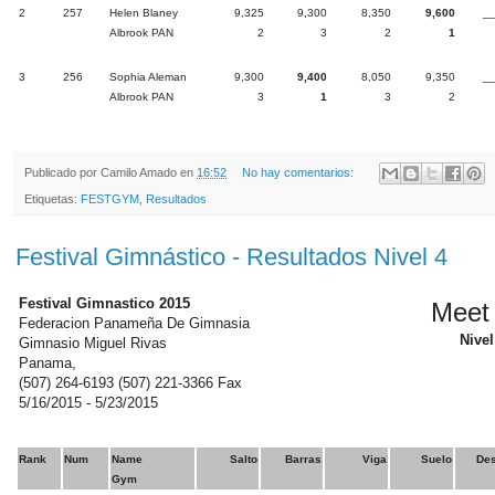
2
257
Helen Blaney
9,325
9,300
8,350
9,600
__
Albrook PAN
2
3
2
1
3
256
Sophia Aleman
9,300
9,400
8,050
9,350
__
Albrook PAN
3
1
3
2
Publicado por
Camilo Amado
en
16:52
No hay comentarios:
Etiquetas:
FESTGYM
,
Resultados
Festival Gimnástico - Resultados Nivel 4
Festival Gimnastico 2015
Meet 
Federacion Panameña De Gimnasia
Nivel
Gimnasio Miguel Rivas
Panama,
(507) 264-6193 (507) 221-3366 Fax
5/16/2015 - 5/23/2015
Rank
Num
Name
Salto
Barras
Viga
Suelo
De
Gym