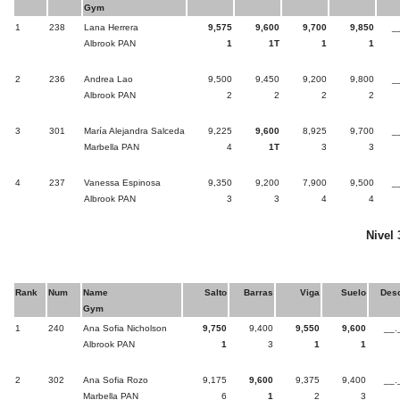
Gym
1
238
Lana Herrera
9,575
9,600
9,700
9,850
_
Albrook PAN
1
1T
1
1
2
236
Andrea Lao
9,500
9,450
9,200
9,800
_
Albrook PAN
2
2
2
2
3
301
María Alejandra Salceda
9,225
9,600
8,925
9,700
_
Marbella PAN
4
1T
3
3
4
237
Vanessa Espinosa
9,350
9,200
7,900
9,500
_
Albrook PAN
3
3
4
4
Nivel 
Rank
Num
Name
Salto
Barras
Viga
Suelo
Des
Gym
1
240
Ana Sofia Nicholson
9,750
9,400
9,550
9,600
__.
Albrook PAN
1
3
1
1
2
302
Ana Sofia Rozo
9,175
9,600
9,375
9,400
__.
Marbella PAN
6
1
2
3