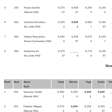
5
250
Paola Garrido
9,275
9,400
9,200
9,150
Albrook PAN
5T
3T
5
5
6
362
Carolina Etchelecu
9,525
9,500
8,800
9,100
No Limits PAN
2
1
7
6T
7
366
Valeria Reynardus
8,650
9,200
9,075
8,100
Dream Gymnastics PAN
6
5T
6
7
8
358
Katherina Ali
9,475
__.___
8,775
9,100
No Limits PAN
3T
6
8
6T
Nive
Rank
Num
Name
Salto
Barras
Viga
Suelo
D
Gym
1
254
Vanessa Carrillo
9,650
9,300
9,400
9,600
_
Albrook PAN
2
4
1
1
2
253
Fabiola Villegas
9,575
9,600
9,350
9,350
_
Albrook PAN
3
1
2
3T