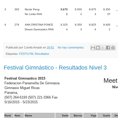
3
363
Nicole Peng
9,675
9,500
8,875
9,350
_
No Limits PAN
1
2
3
3T
4
276
ANA CRISTINA PONCE
9,325
9,350
8,825
9,400
_
Dream Gymnastics PAN
4
3
4
2
Publicado por
Camilo Amado
en
16:51
No hay comentarios:
Etiquetas:
FESTGYM
,
Resultados
Festival Gimnástico - Resultados Nivel 3
Festival Gimnastico 2015
Meet
Federacion Panameña De Gimnasia
Niv
Gimnasio Miguel Rivas
Panama,
(507) 264-6193 (507) 221-3366 Fax
5/16/2015 - 5/23/2015
Rank
Num
Name
Salto
Barras
Viga
Suelo
De