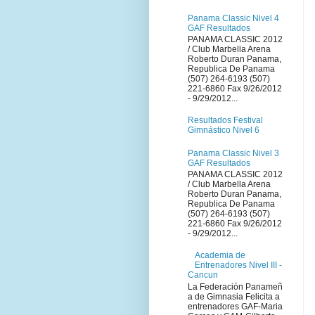
Panama Classic Nivel 4
GAF Resultados
PANAMA CLASSIC 2012
/ Club Marbella Arena
Roberto Duran Panama,
Republica De Panama
(507) 264-6193 (507)
221-6860 Fax 9/26/2012
- 9/29/2012...
Resultados Festival
Gimnástico Nivel 6
Panama Classic Nivel 3
GAF Resultados
PANAMA CLASSIC 2012
/ Club Marbella Arena
Roberto Duran Panama,
Republica De Panama
(507) 264-6193 (507)
221-6860 Fax 9/26/2012
- 9/29/2012...
Academia de
Entrenadores Nivel III -
Cancun
La Federación Panameñ
a de Gimnasia Felicita a
entrenadores GAF-Maria