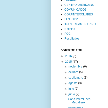
2014Nac
CENTROAMERICANO
COMUNICADOS
COPAINTERCLUBES
FESTGYM
IICENTROAMERICANO
Noticias
PCC
Resultados
Archivo del blog
►
2016
(8)
▼
2015
(47)
►
noviembre
(6)
►
octubre
(5)
►
septiembre
(3)
►
agosto
(3)
►
julio
(2)
▼
junio
(9)
Copa Interclubes -
Medallero