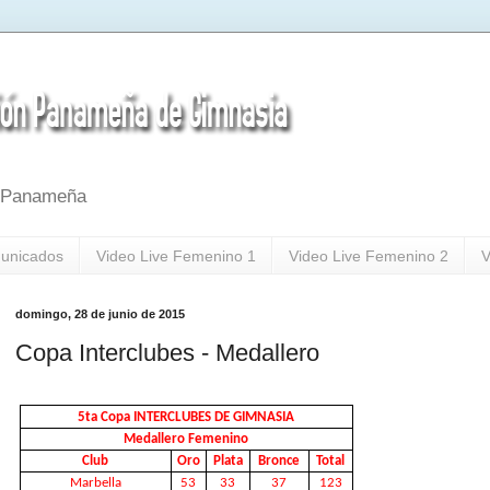
a Panameña
unicados
Video Live Femenino 1
Video Live Femenino 2
V
domingo, 28 de junio de 2015
Copa Interclubes - Medallero
5ta Copa INTERCLUBES DE GIMNASIA
Medallero Femenino
Club
Oro
Plata
Bronce
Total
Marbella
53
33
37
123