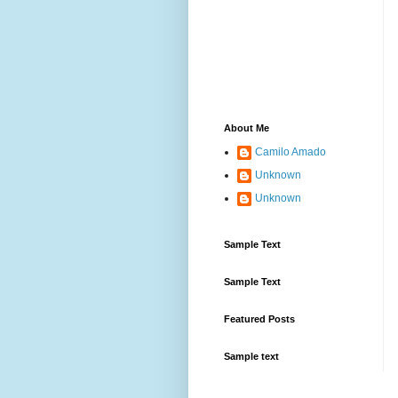
About Me
Camilo Amado
Unknown
Unknown
Sample Text
Sample Text
Featured Posts
Sample text