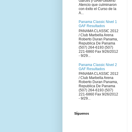
Garces y GAM-Gilberto
Atencio que culminaron
con éxito el Curso de la
A...
Panama Classic Nivel 1
GAF Resultados
PANAMA CLASSIC 2012
/ Club Marbella Arena
Roberto Duran Panama,
Republica De Panama
(507) 264-6193 (507)
221-6860 Fax 9/26/2012
- 9/29...
Panama Classic Nivel 2
GAF Resultados
PANAMA CLASSIC 2012
/ Club Marbella Arena
Roberto Duran Panama,
Republica De Panama
(507) 264-6193 (507)
221-6860 Fax 9/26/2012
- 9/29...
Síguenos