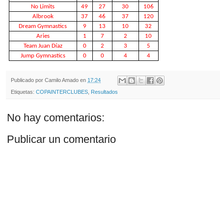
No Limits
49
27
30
106
Albrook
37
46
37
120
Dream Gymnastics
9
13
10
32
Aries
1
7
2
10
Team Juan Díaz
0
2
3
5
Jump Gymnastics
0
0
4
4
Publicado por
Camilo Amado
en
17:24
Etiquetas:
COPAINTERCLUBES
,
Resultados
No hay comentarios:
Publicar un comentario