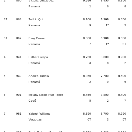
2
860
Victoria Velazquez
9.550
8.450
8.350
Panamá
1
6
8
3T
863
Tai Lin Qui
8.100
9.100
8.650
Panamá
9
1*
3
3T
862
Eimy Gómez
8.300
9.100
8.550
Panamá
7
1*
5T
4
941
Esther Crespo
8.750
8.300
8.900
Panamá
3
8
2
5
942
Andrea Tudela
8.850
7.700
8.500
Panamá
2
9
6
6
901
Melany Nicole Ruiz Torres
8.450
8.800
8.400
Coclé
5
2
7
7
981
Yaizeth Williams
8.350
8.700
8.550
Veraguas
6T
3
5T