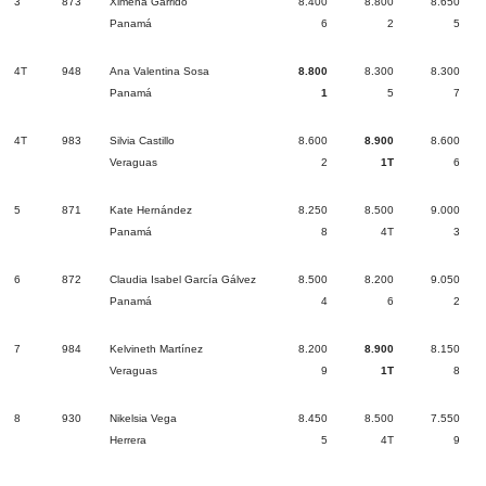
3
873
Ximena Garrido
8.400
8.800
8.650
Panamá
6
2
5
4T
948
Ana Valentina Sosa
8.800
8.300
8.300
Panamá
1
5
7
4T
983
Silvia Castillo
8.600
8.900
8.600
Veraguas
2
1T
6
5
871
Kate Hernández
8.250
8.500
9.000
Panamá
8
4T
3
6
872
Claudia Isabel García Gálvez
8.500
8.200
9.050
Panamá
4
6
2
7
984
Kelvineth Martínez
8.200
8.900
8.150
Veraguas
9
1T
8
8
930
Nikelsia Vega
8.450
8.500
7.550
Herrera
5
4T
9