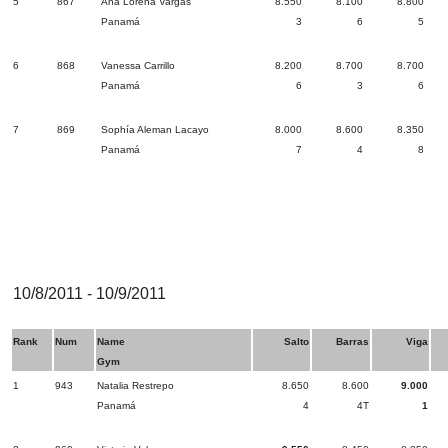
5
867
Ana Lorena Vargas
8.550
8.100
8.800
Panamá
3
6
5
6
868
Vanessa Carrillo
8.200
8.700
8.700
Panamá
6
3
6
7
869
Sophía Aleman Lacayo
8.000
8.600
8.350
Panamá
7
4
8
10/8/2011 - 10/9/2011
Rank
Num
Name
Salto
Barras
Viga
Gym
1
943
Natalia Restrepo
8.650
8.600
9.000
Panamá
4
4T
1