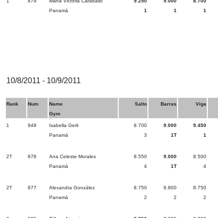
1
879
María Victoria Caraballo
9.250
9.000
8.700
Panamá
1
1
1
10/8/2011 - 10/9/2011
Rank
Num
Name
Salto
Barras
Viga
Gym
1
949
Isabella Gerli
8.700
9.000
9.450
Panamá
3
1T
1
2T
878
Ana Celeste Morales
8.550
9.000
8.500
Panamá
4
1T
4
2T
877
Alexandra González
8.750
8.800
8.750
Panamá
2
2
2