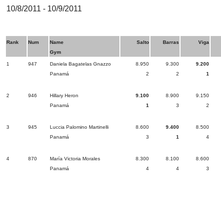
10/8/2011 - 10/9/2011
Rank
Num
Name
Salto
Barras
Viga
Gym
1
947
Daniela Bagatelas Gnazzo
8.950
9.300
9.200
Panamá
2
2
1
2
946
Hillary Heron
9.100
8.900
9.150
Panamá
1
3
2
3
945
Luccia Palomino Martinelli
8.600
9.400
8.500
Panamá
3
1
4
4
870
María Victoria Morales
8.300
8.100
8.600
Panamá
4
4
3