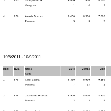
3
985
Tiffany Atencio
8.850
7.900
8.700
Veraguas
1
4
3
4
876
Alessia Doucas
8.400
8.500
7.800
Panamá
5
3
5
10/8/2011 - 10/9/2011
Rank
Num
Name
Salto
Barras
Viga
Gym
1
875
Carol Batista
8.350
8.900
9.250
Panamá
7
1T
1
2
874
Jacqueline Prescott
8.550
8.600
8.850
Panamá
3
3
4