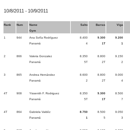
10/8/2011 - 10/9/2011
Rank
Num
Name
Salto
Barras
Viga
Gym
1
944
Ana Sofía Rodríguez
8.400
9.300
9.200
Panamá
4
1T
1
2
866
Valeria Gonzalez
8.350
8.800
9.150
Panamá
5T
2T
2
3
865
Andrea Hernández
8.600
8.800
9.000
Panamá
2
2T
4
4T
908
Yissenith F. Rodriguez
8.350
9.300
8.500
Panamá
5T
1T
7
4T
864
Gabriela Valdéz
8.750
8.500
9.050
Panamá
1
5
3