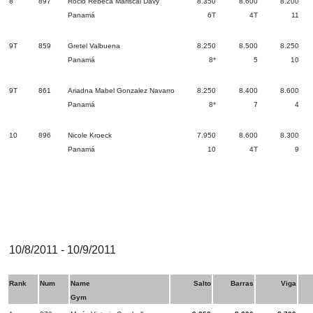
8
897
Rocio Rebeca Mariscal Davy
8.350
8.600
8.200
Panamá
6T
4T
11
9T
859
Gretel Valbuena
8.250
8.500
8.250
Panamá
8*
5
10
9T
861
Ariadna Mabel Gonzalez Navarro
8.250
8.400
8.600
Panamá
8*
7
4
10
896
Nicole Kroeck
7.950
8.600
8.300
Panamá
10
4T
9
10/8/2011 - 10/9/2011
Rank
Num
Name
Salto
Barras
Viga
Gym